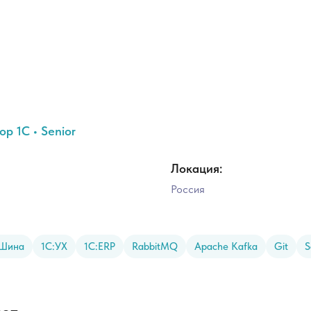
р 1С • Senior
Локация:
Россия
:Шина
1С:УХ
1С:ERP
RabbitMQ
Apache Kafka
Git
S