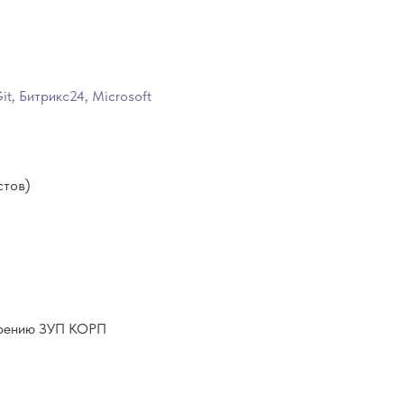
Git, Битрикс24, Microsoft
стов)
дрению ЗУП КОРП