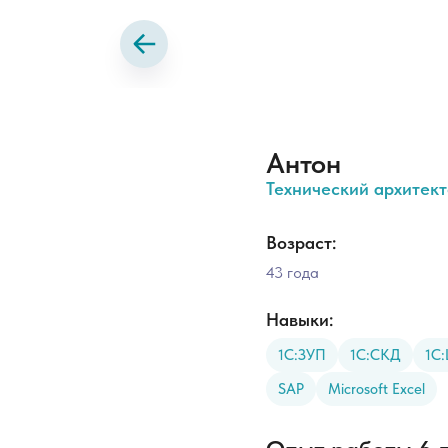
Антон
Технический архитекто
Возраст:
43 года
Навыки:
1С:ЗУП
1С:СКД
1С
SAP
Microsoft Excel