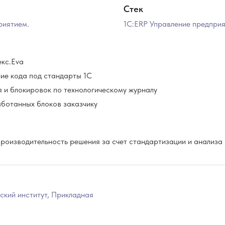
Стек
риятием.
1С:ERP Управление предприя
екс.Eva
ие кода под стандарты 1С
 и блокировок по технологическому журналу
аботанных блоков заказчику
роизводительность решения за счет стандартизации и анализа
кий институт, Прикладная