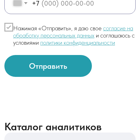
Каталог аналитиков
Аналитик 1С
Обследует бизнес‑процессы,
собирает и формализует
требования к системе 1С,
описывает постановки задач для
разработчиков, участвует
в проектировании решений
и приемке доработок.
Системный аналитик
Анализирует существующие
и целевые ИТ‑системы, продумывает
архитектуру интеграций и потоков
данных, формализует
функциональные