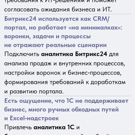
Экспертный центр
аутстаффинга
IT-специалистов
DEVCOM — это экспертный центр
аутстаффинга, который гарантирует
подбор проверенных специалистов любого
стека с особой глубиной в 1С-разработке,
на российском и международном рынках,
в отличие от общих площадок подбора
и медленного корпоративного найма,
благодаря уникальной концентрации
экспертов, а также собственной системе
технической сертификации специалистов
1С. Входит в группу компаний Programming
Store