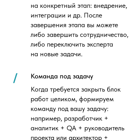
Когда вам подойдет
аутстаффинг аналитиков
В компании несколько систем (1С, сайты,
CRM, порталы), нет прозрачной картины
интеграций и потоков данных
Привлечь
системного аналитика
для
описания ландшафта, проектирования
интеграций, формализации требований
к взаимодействию систем и подготовки
спецификаций для команды разработки.
Руководство хочет улучшить
управляемость, отчётность
и эффективность бизнес‑процессов,
но не хватает структурированного
взгляда
Взять
бизнес‑аналитика
, который
проанализирует текущие процессы,
предложит целевую модель, сформирует
требования к ИТ‑решениям и поможет