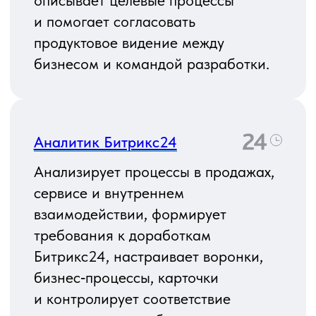
HR‑процессов.
Форматы работы
Full‑time
Специалист полностью занят
на вашем проекте: 8 часов
в день, 5 дней в неделю.
Он включен в команду, участвует
во встречах, планировании
и регулярных релизах — как
внутренний сотрудник, только
без оформления в штат.
Part‑time
Подходит, когда нужен эксперт
по мере необходимости: для
поддержки пользователей,