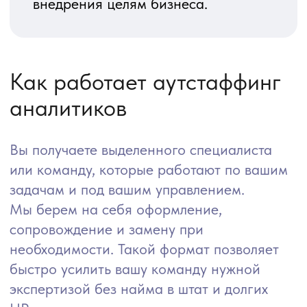
сопровождения систем, точечных
доработок и небольшого
бэклога. Вы сами определяете
количество часов в неделю
и приоритеты задач.
Под этап проекта
Мы подключаем специалиста
на конкретный этап: внедрение,
интеграции и др. После
завершения этапа вы можете
либо завершить сотрудничество,
либо переключить эксперта
на новые задачи.
Команда под задачу
Когда требуется закрыть блок
работ целиком, формируем
команду под вашу задачу: