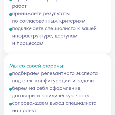
нескольких лет
Подключить связку
системный аналитик
+
аналитик 1С
: системный задаст общую
архитектурную рамку и требования
к интеграциям, аналитик 1С — уточнит
сценарии и ограничения внутри 1С.
Планируется комплексная
трансформация: внедрение/замена
CRM на Битрикс24 и доработка 1С
под новые процессы
Взять бизнес‑аналитика для описания
целевой модели процессов,
аналитика
Битрикс24
для CRM‑части и
аналитика 1С
для адаптации учетных и операционных
контуров.
Нужен единый язык между бизнесом,
ИТ‑службой и подрядчиками, чтобы
проекты не зависали на согласовании
требований
Подключить
бизнес‑аналитика
и
системного аналитика
: бизнес‑аналитик