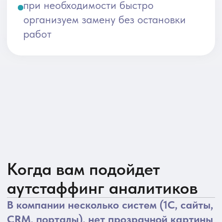
переведет цели бизнеса в понятные
требования, системный аналитик
зафиксирует их в виде спецификаций
и схем, понятных разработчикам.
Планируете внедрение или
существенную доработку 1С (ERP,
КА, УХ, ЗУП, УТ), но нет четкой
картины процессов и требований
Подключить
аналитика 1С
, который
проведет обследование процессов,
соберет требования, опишет
постановки задач для разработчиков
и поможет спроектировать целевую
модель в 1С.