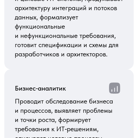
сервисе и внутреннем
взаимодействии, формирует
требования к доработкам
Битрикс24, настраивает воронки,
бизнес‑процессы, карточки
и контролирует соответствие
внедрения целям бизнеса.
Как работает аутстаффинг
аналитиков
Вы получаете выделенного специалиста
или команду, которые работают по вашим
задачам и под вашим управлением.
Мы берем на себя оформление,
сопровождение и замену при
необходимости. Такой формат позволяет
быстро усилить вашу команду нужной
экспертизой без найма в штат и долгих