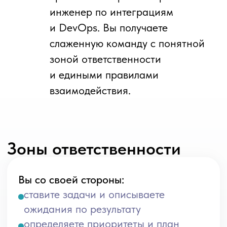
согласовать ожидания бизнеса и ИТ.
Битрикс24 используется как CRM/
портал, но работает «на минималках»:
воронки, задачи и процессы
не отражают реальные сценарии
Подключить
аналитика Битрикс24
для
анализа продаж и внутренних процессов,
настройки воронок и бизнес‑процессов,
формирования требований к доработкам
и развитию портала.
Есть ощущение, что 1С не поддерживает
бизнес, много ручных обходных путей
и Excel‑надстроек
Привлечь
аналитика 1С
и
бизнес‑аналитика
: первый разберётся
с возможностями и ограничениями 1С,
второй — с целевой моделью процессов
и приоритетами изменений.
Нужно выстроить целевую архитектуру
решений и интеграций на горизонте