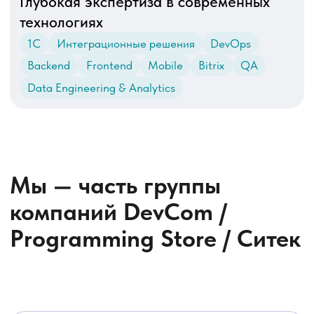
на рынке
технических
специалистов
в штате
5 лет
490
минимальный
сертификатов
стаж работы
на команду
специалистов
Глубокая экспертиза в современных
технологиях
Экосистема продуктов с ИИ для
контроля бизнес-процессов
предприятий:
zool.ai
— интеллектуальная
видеоаналитика
FaceReg
— WFM-система для учёта
и контроля рабочего времени
персонала
PROSTO:СКУД
— уникальное
решение для интеграций 1С с любой
СКУД