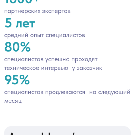
Аутстаффинг /
Аутсорсинг / Команда
для проекта
Middle+ и Senior специалисты
Опыт в сложных и enterprise-
проектах
Работа по NDA
SLA с гарантированным уровнем
сервиса
Один договор на все проекты
Глубокая экспертиза в современных
технологиях
1С
Интеграционные решения
DevOps