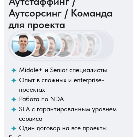
Backend
Frontend
Mobile
Bitrix
QA
Data Engineering & Analytics
Мы — часть группы
компаний DevCom /
Programming Store / Ситек
Компания «Programming
Store»
Услуги разработки ПО и умные ИТ-
решения для крупного и среднего
бизнеса
12 лет
160+