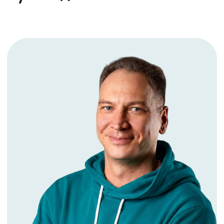
Обсудим ваши задачи
и проекты
Помогаем быстро находить
и интегрировать разработчиков любого
стека, в том числе с уникальной
экспертизой в 1С и современных
технологиях
Обсудить задачи
Консультацию
по стратегии найма
— обсудим подходы
к решению ваших задач
Обзор рынка