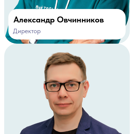
по вашим ролям
— актуальная аналитика
доступности кандидатов
Пилотный проект
— протестируем
эффективность на одной
вакансии
Нам доверяют крупные
компании