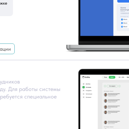
ржке
рации
рудников
ду. Для работы системы
требуется специальное