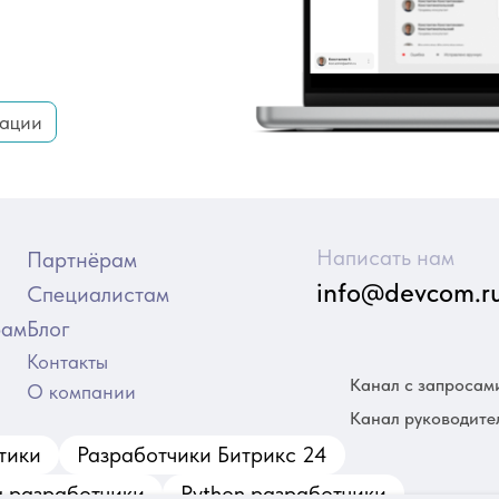
рации
Написать нам
Партнёрам
info@devcom.r
Специалистам
рам
Блог
Контакты
Канал с запросам
О компании
Канал руководите
тики
Разработчики Битрикс 24
a разработчики
Python разработчики