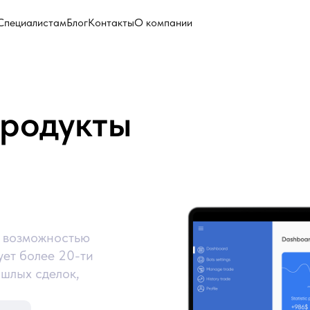
Специалистам
Блог
Контакты
О компании
родукты
 возможностью
ует более 20-ти
ошлых сделок,