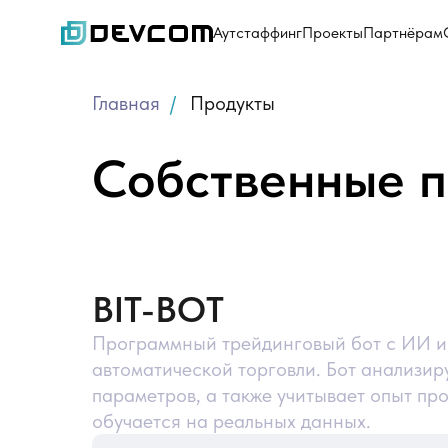
Аутстаффинг
Проекты
Партнёрам
Главная
/
Продукты
Собственные п
BIT-BOT
Программный трейдинговый бот с ИИ и
автоматической торговли. Бот анализир
параметров, а также учитывает опыт пр
обучается на реальных данных.