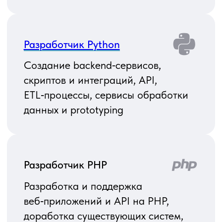
Разработчик Node. js
Разработка backend‑логики и API
на Node. js, микросервисы,
real‑time‑сервисы, интеграции
и обработка событий
Fullstack‑ разработчик
(JavaScript / TypeScript, React
+ Node. js)
Полный цикл разработки
веб‑приложений: frontend на React
и backend на Node. js, интеграции,
настройка окружения и базовая
DevOps‑рутина
Разработчик ETL / DWH / BI