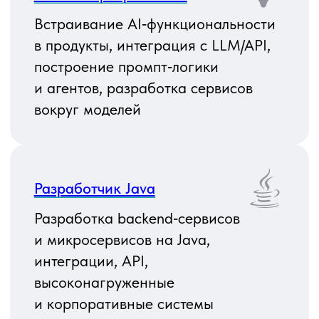
интеграции с платежами, CRM
и внешними сервисами
Frontend‑ разработчик
(React / Next. js / TypeScript)
Разработка пользовательских
интерфейсов, SPA
и SSR‑приложений, работа
с дизайн‑системами, оптимизация
фронтенда по скорости и UX
Разработчик React
Создание интерфейсов на React,
работа с состоянием,
компонентами и роутингом,
интеграция с backend‑API