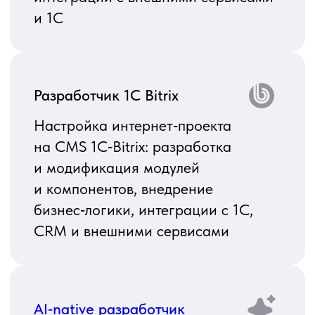
Разработка backend‑сервисов
и микросервисов на Java,
интеграции, API,
высоконагруженные
и корпоративные системы
Разработчик Python
Создание backend‑сервисов,
скриптов и интеграций, API,
ETL‑процессы, сервисы обработки
данных и prototyping
Разработчик PHP
Разработка и поддержка
веб‑приложений и API на PHP,
доработка существующих систем,