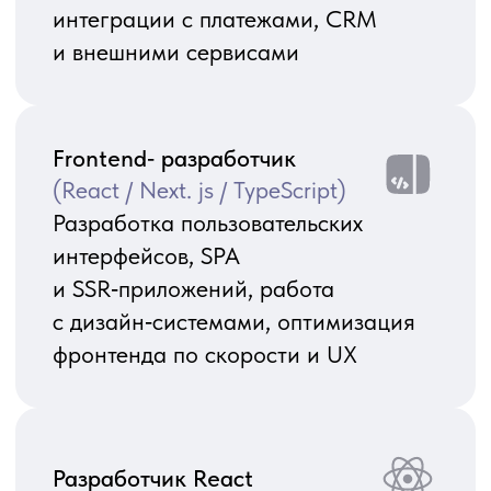
Построение витрин данных
и хранилищ (DWH), разработка
ETL‑процессов, подготовка данных
для BI‑отчетности и аналитики
MLOps‑ разработчик
Автоматизация цикла ML‑моделей:
развёртывание, мониторинг, CI/CD
для ML, инфраструктура
и пайплайны данных для моделей
iOS и Android-разработчик
Разработка мобильных приложений
и их интеграция с веб-сервисами
и базами данных