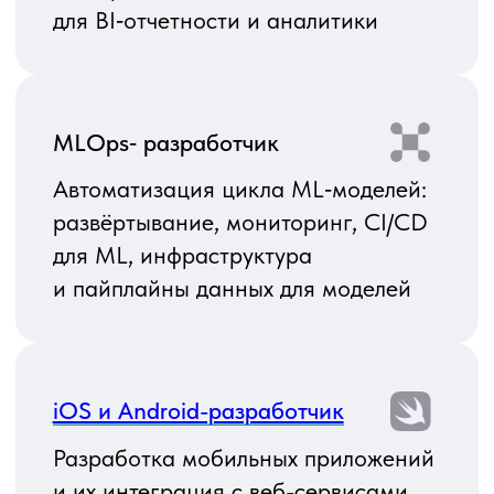
Мы подключаем специалиста
на конкретный этап: внедрение,
интеграции и др. После
завершения этапа вы можете
либо завершить сотрудничество,
либо переключить эксперта
на новые задачи.
Full‑time
Когда требуется закрыть блок
работ целиком, формируем
команду под вашу задачу:
например, разработчик +
аналитик + QA + руководитель
проекта или архитектор +
инженер по интеграциям
и DevOps. Вы получаете
слаженную команду с понятной
зоной ответственности
и едиными правилами