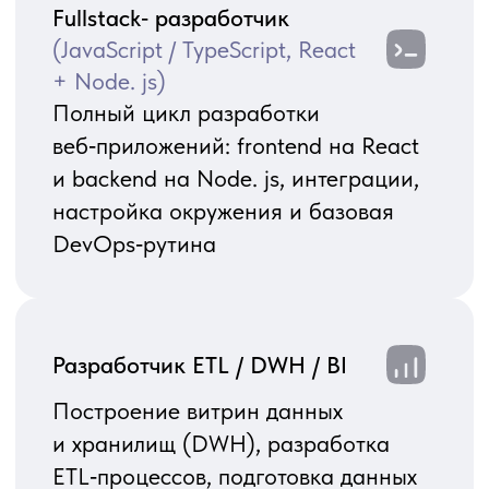
на вашем проекте: 8 часов
в день, 5 дней в неделю.
Он включен в команду, участвует
во встречах, планировании
и регулярных релизах — как
внутренний сотрудник, только
без оформления в штат.
Part‑time
Подходит, когда нужен эксперт
по мере необходимости: для
поддержки пользователей,
сопровождения систем, точечных
доработок и небольшого
бэклога. Вы сами определяете
количество часов в неделю
и приоритеты задач.
Под этап проекта