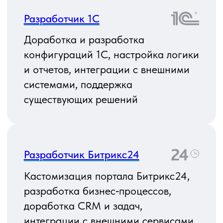
Разработчик 1С Bitrix
Настройка интернет‑проекта
на CMS 1C‑Bitrix: разработка
и модификация модулей
и компонентов, внедрение
бизнес‑логики, интеграции с 1С,
CRM и внешними сервисами
AI‑native разработчик
Встраивание AI‑функциональности
в продукты, интеграция с LLM/API,
построение промпт‑логики
и агентов, разработка сервисов
вокруг моделей
Разработчик Java