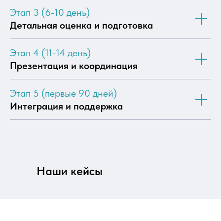
Этап 3 (6-10 день)
Детальная оценка и подготовка
Этап 4 (11-14 день)
Презентация и координация
Этап 5 (первые 90 дней)
3000+
Интеграция и поддержка
сертифицированных экспертов уровня
middle+, senior и выше
5 лет
средний опыт специалистов в экосистеме
Наши кейсы
1С
80%
специалистов проходят техническое
интервью у заказчика