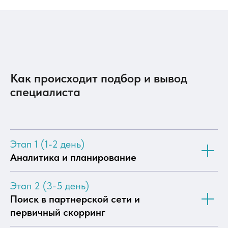
Экспертный центр
аутстаффинга
Как происходит подбор и вывод
IT-специалистов
специалиста
DEVCOM — это экспертный центр
аутстаффинга, который гарантирует
подбор проверенных специалистов любого
Этап 1 (1-2 день)
стека с особой глубиной в 1С-разработке,
на российском и международном рынках,
Аналитика и планирование
в отличие от общих площадок подбора
и медленного корпоративного найма,
Этап 2 (3-5 день)
благодаря уникальной концентрации
экспертов, а также собственной системе
Поиск в партнерской сети и
технической сертификации специалистов
первичный скорринг
1С. Входит в группу компаний Programming
Store