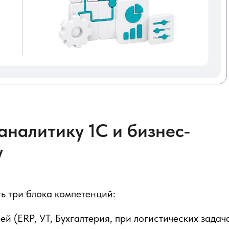
налитику 1С и бизнес-
у
ь три блока компетенций:
й (ERP, УТ, Бухгалтерия, при логистических задач