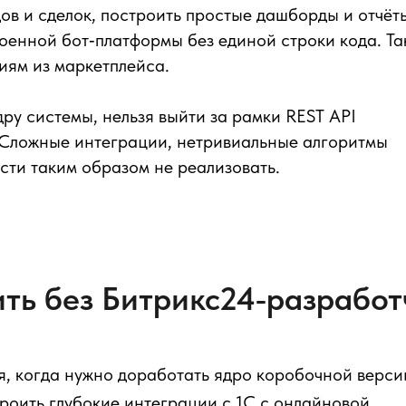
в и сделок, построить простые дашборды и отчёт
роенной бот‑платформы без единой строки кода. Та
иям из маркетплейса.
ру системы, нельзя выйти за рамки REST API
 Сложные интеграции, нетривиальные алгоритмы
сти таким образом не реализовать.
ить без Битрикс24‑разработ
я, когда нужно доработать ядро коробочной верси
роить глубокие интеграции с 1С с онлайновой