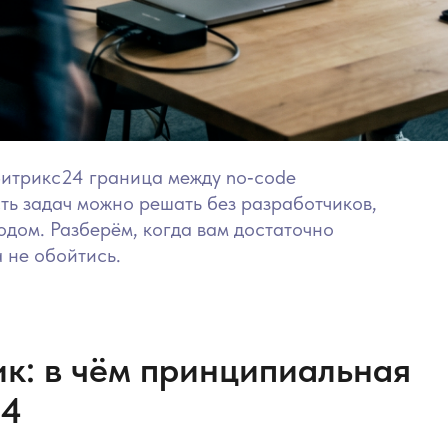
Битрикс24 граница между no‑code
ть задач можно решать без разработчиков,
одом. Разберём, когда вам достаточно
 не обойтись.
ик: в чём принципиальная
24