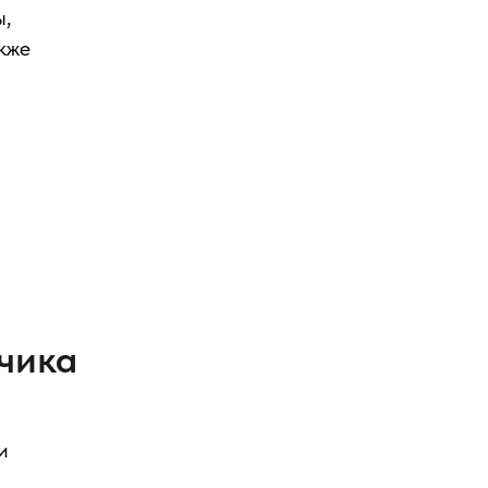
ы,
кже
чика
и