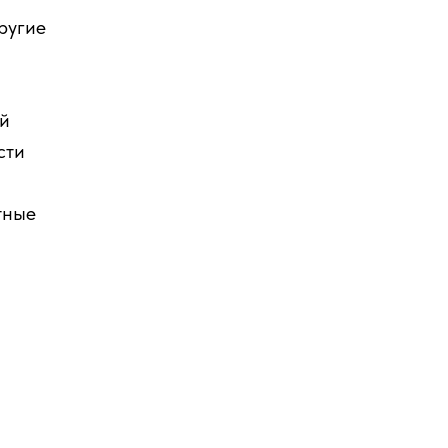
ругие
ей
сти
тные