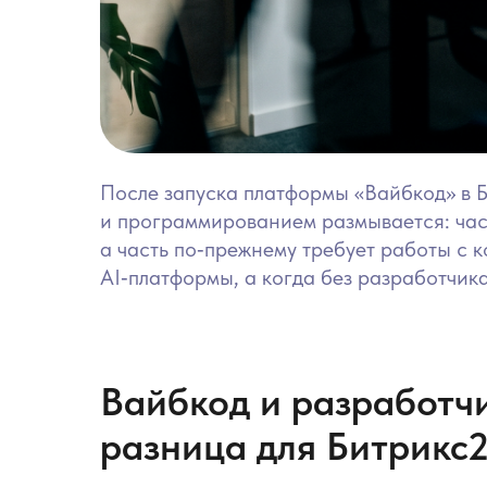
После запуска платформы «Вайбкод» в 
и программированием размывается: час
а часть по‑прежнему требует работы с к
AI‑платформы, а когда без разработчика
Вайбкод и разработч
разница для Битрикс