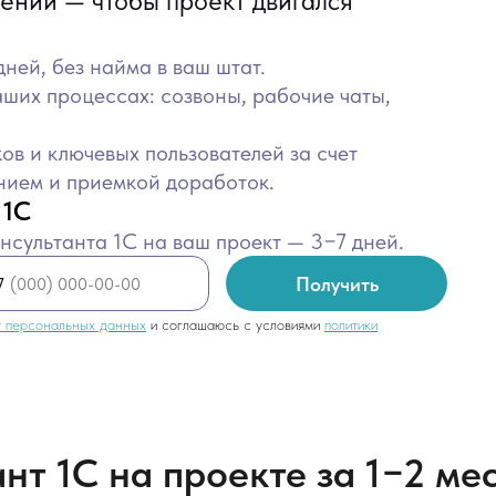
ений — чтобы проект двигался
дней, без найма в ваш штат.
аших процессах: созвоны, рабочие чаты,
ов и ключевых пользователей за счет
нием и приемкой доработок.
 1С
нсультанта 1С на ваш проект — 3−7 дней.
Получить
7
у персональных данных
и соглашаюсь с условиями
политики
ант 1С на проекте за 1−2 ме