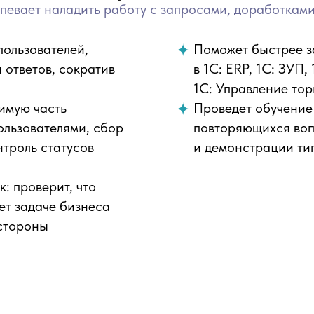
спевает наладить работу с запросами, доработкам
пользователей,
Поможет быстрее з
ответов, сократив
в 1С: ERP, 1С: ЗУП,
1С: Управление тор
имую часть
Проведет обучение 
ользователями, сбор
повторяющихся воп
нтроль статусов
и демонстрации ти
: проверит, что
ет задаче бизнеса
 стороны