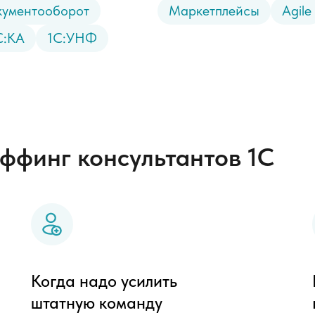
кументооборот
Маркетплейсы
Agile
С:КА
1С:УНФ
ффинг консультантов 1С
Когда надо усилить
штатную команду